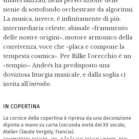
smaterializzati, nella persecuzione delle
nenie di sottofondo orchestrate da algoritmi.
La musica, invece, è infinitamente di più:
intermediaria celeste, abissale «frammento
delle nostre origini», motore armonico della
convivenza, voce che «placa e compone la
tempesta cosmica». Per Rilke l’orecchio è un
«tempio»: Andrés ha predisposto una
doviziosa liturgia musicale, e dalla soglia ci
invita all’
introibo
.
IN COPERTINA
La cornice della copertina è ripresa da una decorazione
dipinta a mano su carta (seconda metà del XX secolo,
Atelier Claude Vergely, Francia).
documentary designs, inc. d/b/a the design library, new