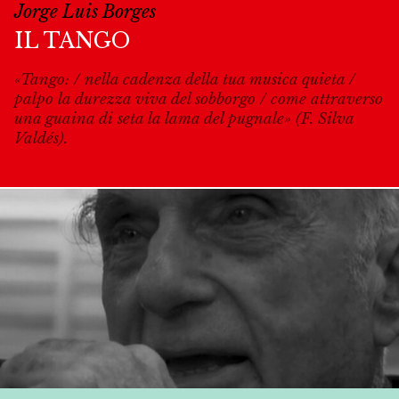
Jorge Luis Borges
IL TANGO
«Tango: / nella cadenza della tua musica quieta /
palpo la durezza viva del sobborgo / come attraverso
una guaina di seta la lama del pugnale» (F. Silva
Valdés).