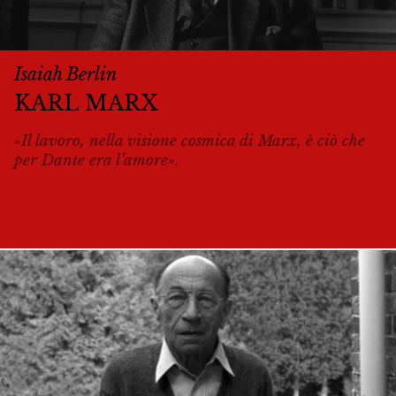
Isaiah Berlin
KARL MARX
«Il lavoro, nella visione cosmica di Marx, è ciò che
per Dante era l’amore».