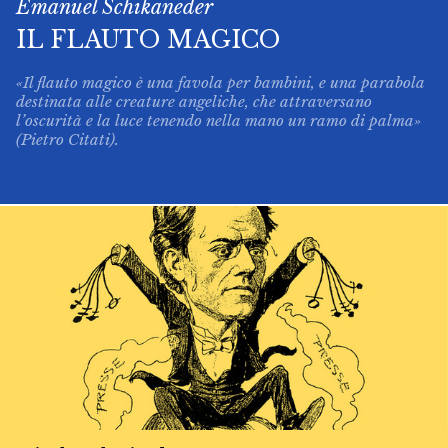
Emanuel Schikaneder
IL FLAUTO MAGICO
«Il flauto magico è una favola per bambini, e una parabola
destinata alle creature angeliche, che attraversano
l’oscurità e la luce tenendo nella mano un ramo di palma»
(Pietro Citati).