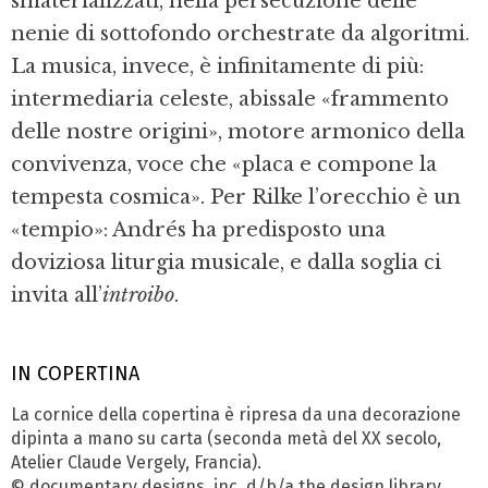
smaterializzati, nella persecuzione delle
nenie di sottofondo orchestrate da algoritmi.
La musica, invece, è infinitamente di più:
intermediaria celeste, abissale «frammento
delle nostre origini», motore armonico della
convivenza, voce che «placa e compone la
tempesta cosmica». Per Rilke l’orecchio è un
«tempio»: Andrés ha predisposto una
doviziosa liturgia musicale, e dalla soglia ci
invita all’
introibo
.
IN COPERTINA
La cornice della copertina è ripresa da una decorazione
dipinta a mano su carta (seconda metà del XX secolo,
Atelier Claude Vergely, Francia).
© documentary designs, inc. d/b/a the design library,