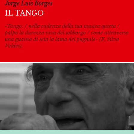
Jorge Luis Borges
IL TANGO
«Tango: / nella cadenza della tua musica quieta /
palpo la durezza viva del sobborgo / come attraverso
una guaina di seta la lama del pugnale» (F. Silva
Valdés).