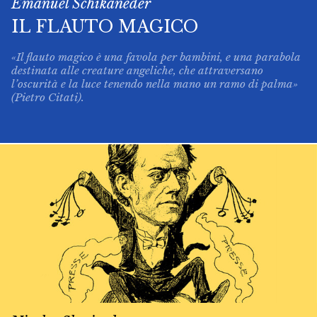
Emanuel Schikaneder
IL FLAUTO MAGICO
«Il flauto magico è una favola per bambini, e una parabola
destinata alle creature angeliche, che attraversano
l’oscurità e la luce tenendo nella mano un ramo di palma»
(Pietro Citati).