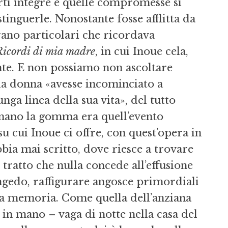
arti integre e quelle compromesse si
inguerle. Nonostante fosse afflitta da
ano particolari che ricordava
Ricordi di mia madre
, in cui Inoue cela,
nte. E non possiamo non ascoltare
 la donna «avesse incominciato a
nga linea della sua vita», del tutto
mano la gomma era quell’evento
 su cui Inoue ci offre, con quest’opera in
bbia mai scritto, dove riesce a trovare
 tratto che nulla concede all’effusione
ngedo, raffigurare angosce primordiali
la memoria. Come quella dell’anziana
in mano – vaga di notte nella casa del