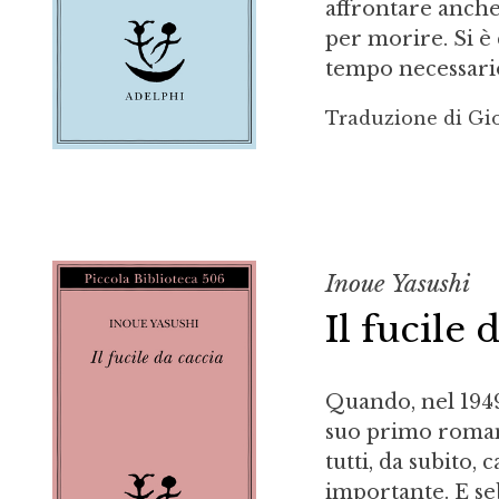
affrontare anche 
per morire. Si è 
tempo necessario
Traduzione di Gi
Inoue Yasushi
Il fucile 
Quando, nel 1949,
suo primo romanz
tutti, da subito,
importante. E s