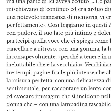
ma una parte di lei aveva ceduto ... Le p
mischiavano di continuo ed era arduo dist
una notevole mancanza di memoria, vi er
perfettamente». Così leggiamo in questi
con pudore, il suo lato più intimo e dole
partecipi quella voce che ci spiega come
cancellare a ritroso, con una gomma, la lu
inconsapevolmente, «perché a tenere in 
ineluttabile che è la vecchiaia». Vecchiaia
tre tempi, pagine fra le più intense che a
la misura perfetta, con una delicatezza di
sentimentale, per raccontare un lento co
ed evocare immagini che si incidono nel
donna che – con una lampadina tascabile 