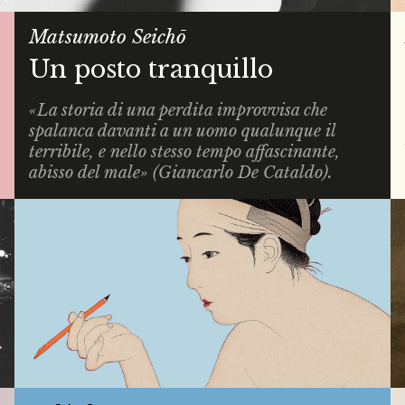
Matsumoto Seichō
Un posto tranquillo
«La storia di una perdita improvvisa che
spalanca davanti a un uomo qualunque il
terribile, e nello stesso tempo affascinante,
abisso del male» (Giancarlo De Cataldo).