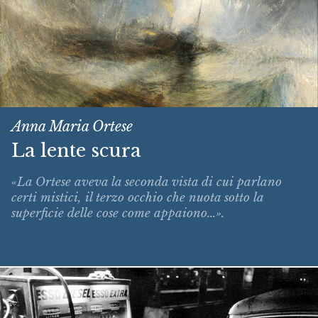
Anna Maria Ortese
La lente scura
«La Ortese aveva la seconda vista di cui parlano
certi mistici, il terzo occhio che nuota sotto la
superficie delle cose come appaiono...».