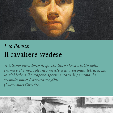
Leo Perutz
Il cavaliere svedese
«L’ultimo paradosso di questo libro che sta tutto nella
trama è che non soltanto resiste a una seconda lettura, ma
la richiede. L’ho appena sperimentato di persona: la
seconda volta è ancora meglio»
(Emmanuel Carrère).