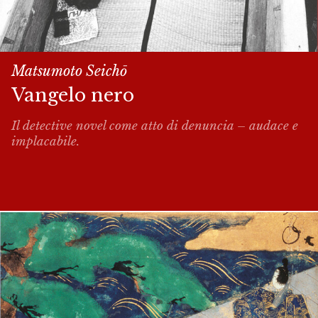
Matsumoto Seich
ō
Vangelo nero
Il detective novel come atto di denuncia – audace e
implacabile.