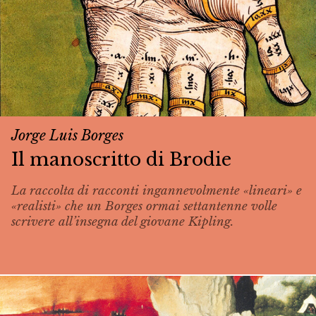
Jorge Luis Borges
Il manoscritto di Brodie
La raccolta di racconti ingannevolmente «lineari» e
«realisti» che un Borges ormai settantenne volle
scrivere all’insegna del giovane Kipling.