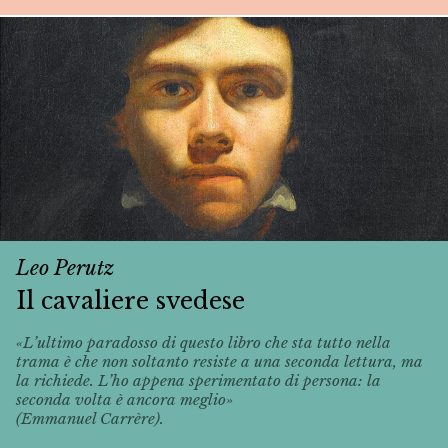
Leo Perutz
Il cavaliere svedese
«L’ultimo paradosso di questo libro che sta tutto nella
trama è che non soltanto resiste a una seconda lettura, ma
la richiede. L’ho appena sperimentato di persona: la
seconda volta è ancora meglio»
(Emmanuel Carrère).