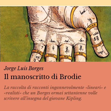
Jorge Luis Borges
Il manoscritto di Brodie
La raccolta di racconti ingannevolmente «lineari» e
«realisti» che un Borges ormai settantenne volle
scrivere all’insegna del giovane Kipling.