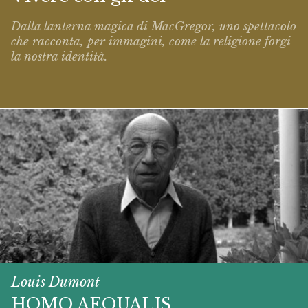
Dalla lanterna magica di MacGregor, uno spettacolo
che racconta, per immagini, come la religione forgi
la nostra identità.
Louis Dumont
HOMO AEQUALIS