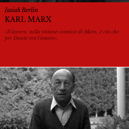
Isaiah Berlin
KARL MARX
«Il lavoro, nella visione cosmica di Marx, è ciò che
per Dante era l’amore».