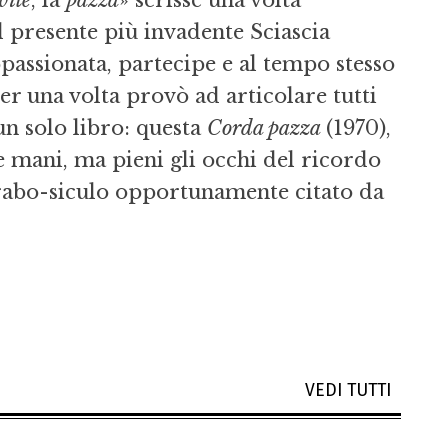
vile
, la
pazza
» scrisse una volta
l presente più invadente Sciascia
passionata, partecipe e al tempo stesso
per una volta provò ad articolare tutti
 un solo libro: questa
Corda pazza
(1970),
 le mani, ma pieni gli occhi del ricordo
arabo-siculo opportunamente citato da
VEDI TUTTI