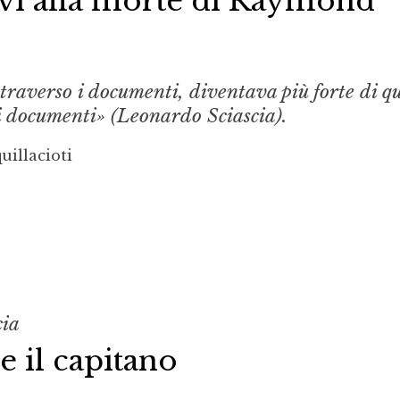
tivi alla morte di Raymond
 attraverso i documenti, diventava più forte di 
 i documenti» (Leonardo Sciascia).
uillacioti
cia
e il capitano