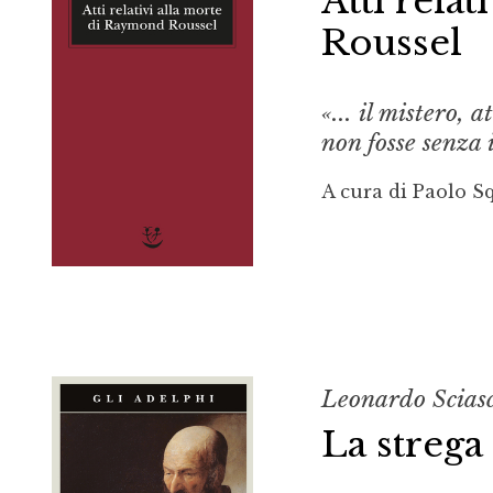
Atti rela
Roussel
«... il mistero,
non fosse senza
A cura di Paolo Sq
Leonardo Scias
La strega 