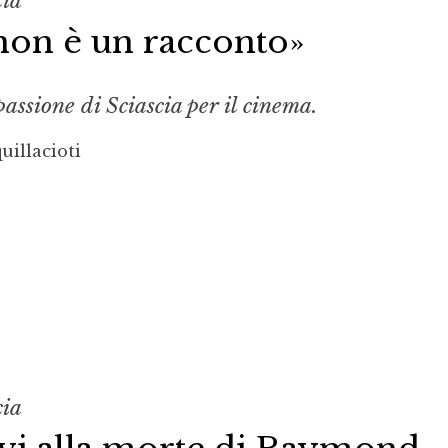
cia
non è un racconto»
assione di Sciascia per il cinema.
uillacioti
cia