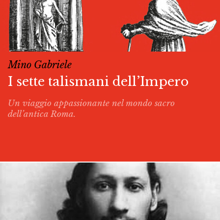
Mino Gabriele
I sette talismani dell’Impero
Un viaggio appassionante nel mondo sacro
dell’antica Roma.