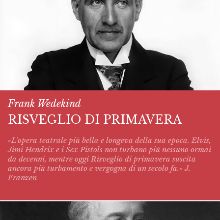
Frank Wedekind
RISVEGLIO DI PRIMAVERA
«L'opera teatrale più bella e longeva della sua epoca. Elvis,
Jimi Hendrix e i Sex Pistols non turbano più nessuno ormai
da decenni, mentre oggi
Risveglio di primavera
suscita
ancora più turbamento e vergogna di un secolo fa.» J.
Franzen