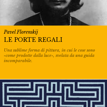
Pavel Florenskij
LE PORTE REGALI
Una sublime forma di pittura, in cui le cose sono
«come prodotte dalla luce», svelata da una guida
incomparabile.