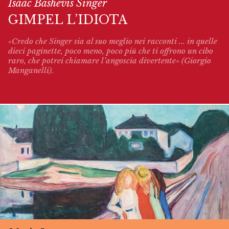
Isaac Bashevis Singer
GIMPEL L’IDIOTA
«Credo che Singer sia al suo meglio nei racconti ... in quelle
dieci paginette, poco meno, poco più che ti offrono un cibo
raro, che potrei chiamare l’angoscia divertente» (Giorgio
Manganelli).