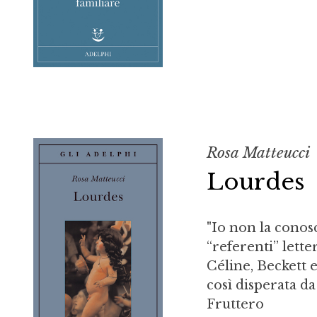
Rosa Matteucci
Lourdes
"Io non la conosc
“referenti” lett
Céline, Beckett 
così disperata d
Fruttero