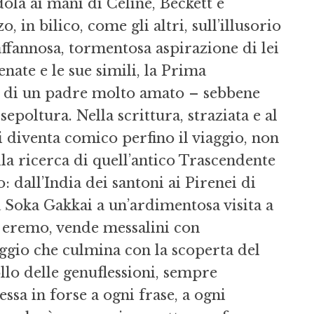
ola ai mani di Céline, Beckett e
 bilico, come gli altri, sull’illusorio
’affannosa, tormentosa aspirazione di lei
nate e le sue simili, la Prima
 di un padre molto amato – sebbene
epoltura. Nella scrittura, straziata e al
 diventa comico perfino il viaggio, non
lla ricerca di quell’antico Trascendente
 dall’India dei santoni ai Pirenei di
 Soka Gakkai a un’ardimentosa visita a
un eremo, vende messalini con
gio che culmina con la scoperta del
llo delle genuflessioni, sempre
sa in forse a ogni frase, a ogni