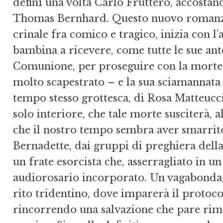
definì una volta Carlo Fruttero, accostand
Thomas Bernhard. Questo nuovo romanzo, in
crinale fra comico e tragico, inizia con l
bambina a ricevere, come tutte le sue ante
Comunione, per proseguire con la morte
molto scapestrato – e la sua sciamannata s
tempo stesso grottesca, di Rosa Matteucci
solo interiore, che tale morte susciterà, a
che il nostro tempo sembra aver smarrito:
Bernadette, dai gruppi di preghiera della
un frate esorcista che, asserragliato in 
audiorosario incorporato. Un vagabondag
rito tridentino, dove imparerà il protoco
rincorrendo una salvazione che pare rimes