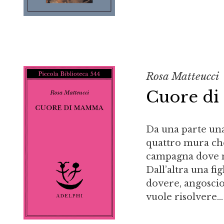
Rosa Matteucci
Cuore d
Da una parte una
quattro mura che
campagna dove nu
Dall’altra una fi
dovere, angoscios
vuole risolvere...