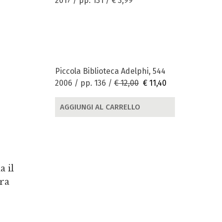
2017 / pp. 131 /
€ 3,99
Piccola Biblioteca Adelphi, 544
2006 / pp. 136 /
€ 12,00
€ 11,40
AGGIUNGI AL CARRELLO
a il
ora