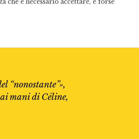
za che è necessario accettare, e forse
el “nonostante”»,
ai mani di Céline,