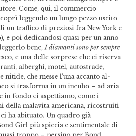
 autore. Come, qui, il commercio
 scoprì leggendo un lungo pezzo uscito
i un traffico di preziosi fra New York e
o), e poi dedicandosi quasi per un anno
 leggerlo bene,
I diamanti sono per sempre
co, e una delle sorprese che ci riserva
ranti, alberghi, motel, autostrade,
 nitide, che messe l'una accanto al­
co si trasforma in un incubo – ad a­ria
e in fondo ci aspettiamo, come i
i della malavita americana, ricostrui­ti
ci ha abituato. Un quadro già
ond Girl più spiccia e sentimentale di
o quasi troppo – persino per Bond.