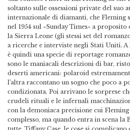
soltanto sulle ossessioni private del suo
internazionale di diamanti, che Flem­ing
nel 1954 sul «Sunday Times» a proposito d
la Sierra Leone (gli stessi set del romanz
a ricerche e interviste negli Stati Uniti. A
è quindi una specie di reportage romanzes
sono le maniacali descrizioni di bar, risto
deserti americani: polaroid estremamente
l'altra raccontano un sogno che poco a po
condizionata. Poi arrivano le sorprese ch
crudeli rituali e le infernali macchinazion
con la demoniaca precisione cui Fleming 
complesso, ma quando entra in scena la B
tutte, Tiffany Case, le cose si complican