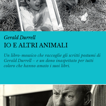
Gerald Durrell
IO E ALTRI ANIMALI
Un libro-mosaico che raccoglie gli scritti postumi di
Gerald Durrell – e un dono inaspettato per tutti
coloro che hanno amato i suoi libri.