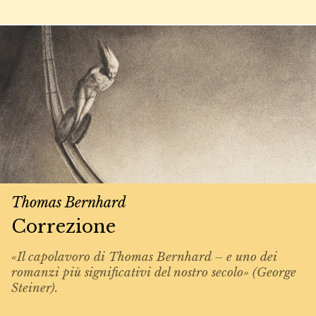
Thomas Bernhard
Correzione
«Il capolavoro di Thomas Bernhard – e uno dei
romanzi più significativi del nostro secolo» (George
Steiner).