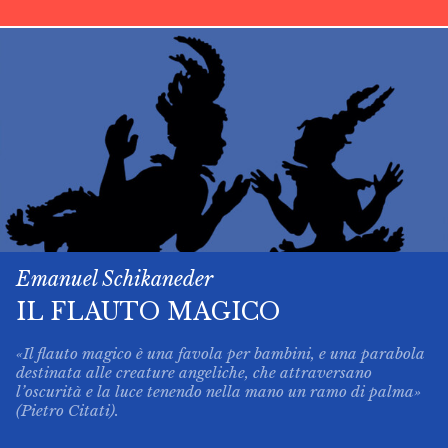
Emanuel Schikaneder
IL FLAUTO MAGICO
«Il flauto magico è una favola per bambini, e una parabola
destinata alle creature angeliche, che attraversano
l’oscurità e la luce tenendo nella mano un ramo di palma»
(Pietro Citati).