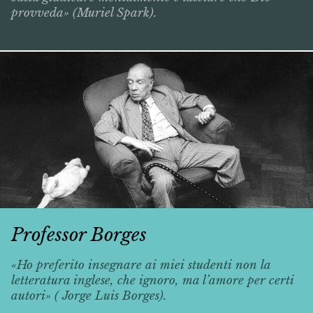
provveda» (Muriel Spark).
Professor Borges
«Ho preferito insegnare ai miei studenti non la
letteratura inglese, che ignoro, ma l’amore per certi
autori» ( Jorge Luis Borges).