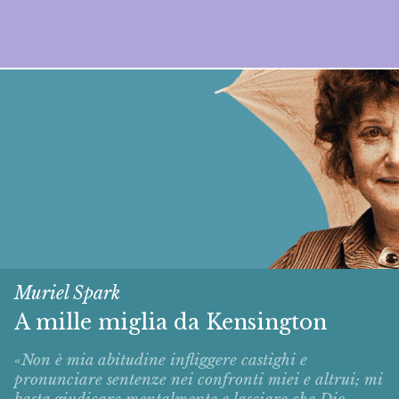
Muriel Spark
A mille miglia da Kensington
«Non è mia abitudine infliggere castighi e
pronunciare sentenze nei confronti miei e altrui; mi