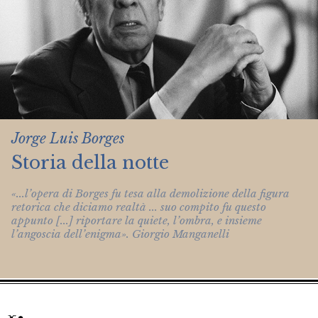
Jorge Luis Borges
Storia della notte
«...l’opera di Borges fu tesa alla demolizione della figura
retorica che diciamo realtà ... suo compito fu questo
appunto [...] riportare la quiete, l’ombra, e insieme
l’angoscia dell’enigma». Giorgio Manganelli