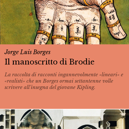
Jorge Luis Borges
Il manoscritto di Brodie
La raccolta di racconti ingannevolmente «lineari» e
«realisti» che un Borges ormai settantenne volle
scrivere all’insegna del giovane Kipling.