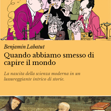
Benjamín Labatut
Quando abbiamo smesso di
capire il mondo
La nascita della scienza moderna in un
lussureggiante intrico di storie.