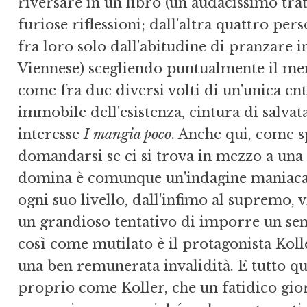
riversare in un libro (un audacissimo trat
furiose riflessioni; dall'altra quattro per
fra loro solo dall'abitudine di pranzare 
Viennese) scegliendo puntualmente il men
come fra due diversi volti di un'unica en
immobile dell'esistenza, cintura di salvat
interesse
I mangia poco
. Anche qui, come s
domandarsi se ci si trova in mezzo a una
domina è comunque un'indagine maniacale
ogni suo livello, dall'infimo al supremo, 
un grandioso tentativo di imporre un senso
così come mutilato è il protagonista Kolle
una ben remunerata invalidità. E tutto qu
proprio come Koller, che un fatidico gior