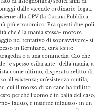
tato di fisiognomica) sedici anni di
sonaggi dalle vicende ordinarie, legati
insieme alla CPV (la Cucina Pubblica
ù più economico. Fra questi due poli,
tità che è la mania stessa- motore
aggio nel tentativo di sopravvivere- si
pesso in Bernhard, sarà lecito
 tragedia o a una commedia. Ciò che
- e spesso esilarante- della mania, a
vista come ultimo, disperato relitto di
 all'esistenza; un'esistenza mutila,
r, cui il morso di un cane ha inflitto
esto perché l'uomo è in balia del caso,
no- fausto, e insieme infausto- in un