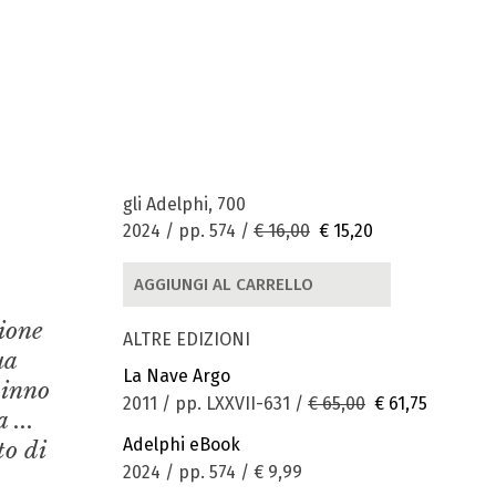
gli Adelphi, 700
2024 / pp. 574 /
€ 16,00
€ 15,20
AGGIUNGI AL CARRELLO
zione
ALTRE EDIZIONI
ua
La Nave Argo
 inno
2011 / pp. LXXVII-631 /
€ 65,00
€ 61,75
 ...
Adelphi eBook
to di
2024 / pp. 574 /
€ 9,99