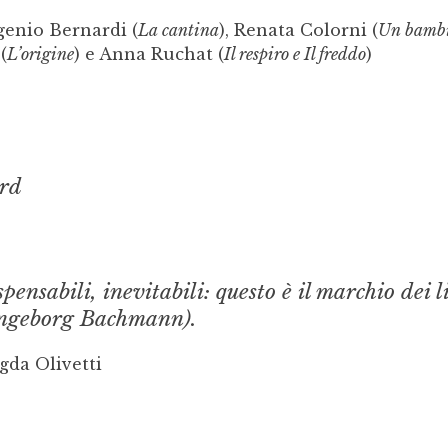
genio Bernardi (
La cantina
), Renata Colorni (
Un bamb
(
L’origine
) e Anna Ruchat (
Il respiro e Il freddo
)
rd
pensabili, inevitabili: questo è il marchio dei l
Ingeborg Bachmann).
gda Olivetti