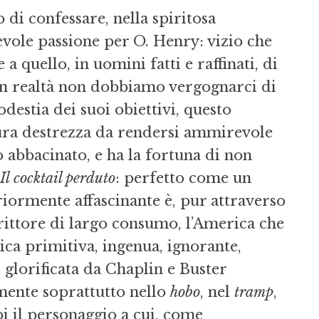
di confessare, nella spiritosa
evole passione per O. Henry: vizio che
a quello, in uomini fatti e raffinati, di
 In realtà non dobbiamo vergognarci di
estia dei suoi obiettivi, questo
 pura destrezza da rendersi ammirevole
 abbacinato, e ha la fortuna di non
Il cocktail perduto
: perfetto come un
riormente affascinante è, pur attraverso
rittore di largo consumo, l’America che
rica primitiva, ingenua, ignorante,
glorificata da Chaplin e Buster
mente soprattutto nello
hobo
, nel
tramp
,
oi il personaggio a cui, come