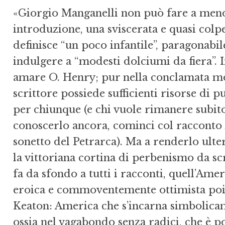
«Giorgio Manganelli non può fare a meno 
introduzione, una sviscerata e quasi colp
definisce “un poco infantile”, paragonabile 
indulgere a “modesti dolciumi da fiera”.
amare O. Henry; pur nella conclamata mod
scrittore possiede sufficienti risorse di
per chiunque (e chi vuole rimanere subito
conoscerlo ancora, cominci col racconto
sonetto del Petrarca). Ma a renderlo ulte
la vittoriana cortina di perbenismo da sc
fa da sfondo a tutti i racconti, quell’Ame
eroica e commoventemente ottimista poi 
Keaton: America che s’incarna simbolica
ossia nel vagabondo senza radici, che è p