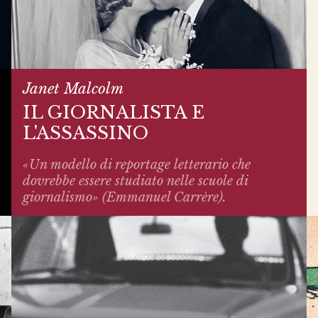
Janet Malcolm
IL GIORNALISTA E
L'ASSASSINO
«Un modello di reportage letterario che
dovrebbe essere studiato nelle scuole di
giornalismo» (Emmanuel Carrère).