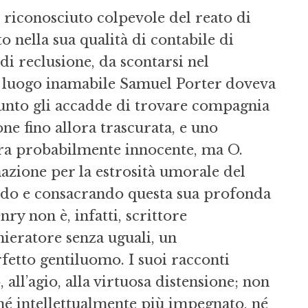
, riconosciuto colpevole del reato di
 nella sua qualità di contabile di
i reclusione, da scontarsi nel
l luogo inamabile Samuel Porter doveva
ppunto gli accadde di trovare compagnia
ne fino allora trascurata, e uno
era probabilmente innocente, ma O.
inazione per la estrosità umorale del
ando e consacrando questa sua profonda
nry non è, infatti, scrittore
ieratore senza uguali, un
rfetto gentiluomo. I suoi racconti
all’agio, alla virtuosa distensione; non
é intellettualmente più impegnato, né