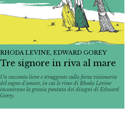
RHODA LEVINE, EDWARD GOREY
Tre signore in riva al mare
Un racconto lieve e struggente sulla forza visionaria
del sogno d’amore, in cui le rime di Rhoda Levine
incontrano la grazia puntuta dei disegni di Edward
Gorey.