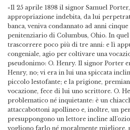
«Il 25 aprile 1898 il signor Samuel Porter
appropriazione indebita, da lui perpetrato
banca, veniva condannato ad anni cinque d
penitenziario di Columbus, Ohio. In que
trascorrere poco più di tre anni: e lì a
congeniale, agio per coltivare una vocazio
pseudonimo: O. Henry. Il signor Porter 
Henry, no; vi era in lui una spiccata incl
piccolo lestofante; e la prigione, premi
vocazione, fece di lui uno scrittore. O. He
problematico né inquietante: è un chiacch
attaccabottoni apollineo e, inoltre, un pe
presuppongono un lettore incline all’ozio, 
vogliono farlo né moralmente migliore, n