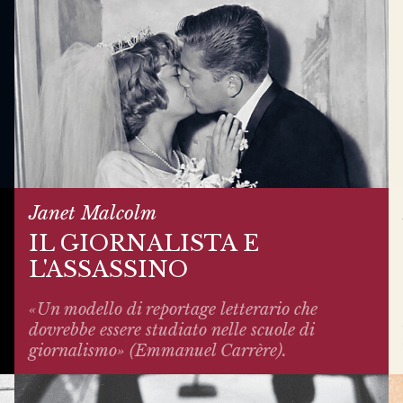
Janet Malcolm
IL GIORNALISTA E
L'ASSASSINO
«Un modello di reportage letterario che
dovrebbe essere studiato nelle scuole di
giornalismo» (Emmanuel Carrère).