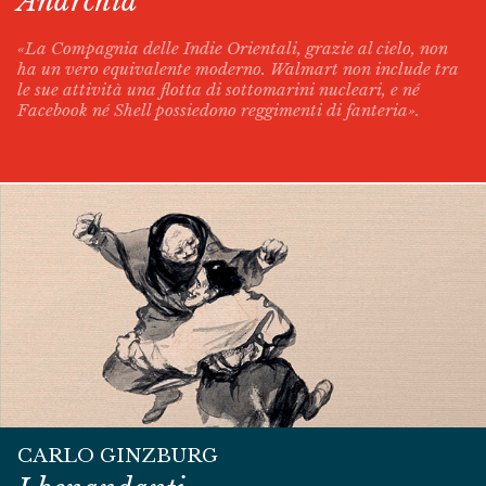
Anarchia
«La Compagnia delle Indie Orientali, grazie al cielo, non
ha un vero equivalente moderno. Walmart non include tra
le sue attività una flotta di sottomarini nucleari, e né
Facebook né Shell possiedono reggimenti di fanteria».
CARLO GINZBURG