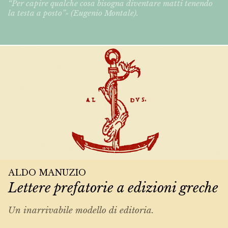
“Per capire qualche cosa bisogna diventare matti tenendo
la testa a posto”» (Eugenio Montale).
ALDO MANUZIO
Lettere prefatorie a edizioni greche
Un inarrivabile modello di editoria.