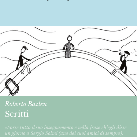
Roberto Bazlen
Scritti
«Forse tutto il suo insegnamento è nella frase ch’egli disse
un giorno a Sergio Solmi (uno dei suoi amici di sempre):