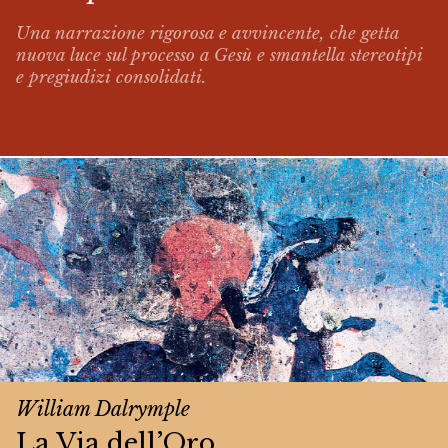
Una narrazione rigorosa e avvincente, che getta
nuova luce sul processo a Gesù e smantella stereotipi
e pregiudizi consolidati.
William Dalrymple
La Via dell’Oro