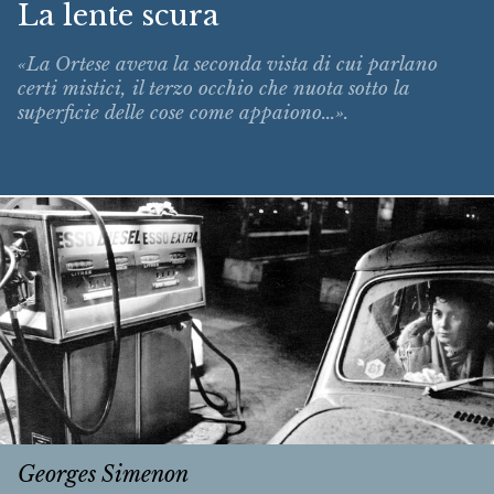
La lente scura
«La Ortese aveva la seconda vista di cui parlano
certi mistici, il terzo occhio che nuota sotto la
superficie delle cose come appaiono...».
Georges Simenon