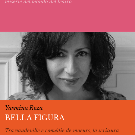
miserie del mondo del teatro.
Yasmina Reza
BELLA FIGURA
Tra vaudeville e
comédie de moeurs
, la scrittura