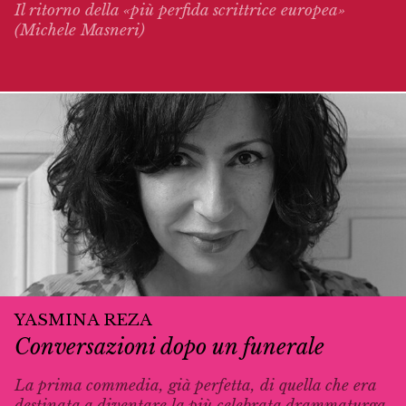
Il ritorno della «più perfida scrittrice europea»
(Michele Masneri)
YASMINA REZA
Conversazioni dopo un funerale
La prima commedia, già perfetta, di quella che era
destinata a diventare la più celebrata drammaturga