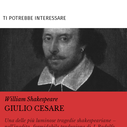
TI POTREBBE INTERESSARE
William Shakespeare
GIULIO CESARE
Una delle più luminose tragedie shakespeariane –
nell’inedita, formidabile traduzione di J. Rodolfo