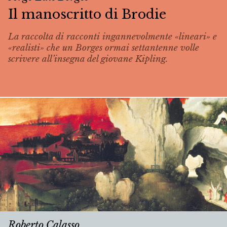
Il manoscritto di Brodie
La raccolta di racconti ingannevolmente «lineari» e
«realisti» che un Borges ormai settantenne volle
scrivere all’insegna del giovane Kipling.
Roberto Calasso