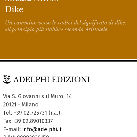
Dike
Un cammino verso le radici del significato di
dike
:
«il principio più stabile» secondo Aristotele.
Via S. Giovanni sul Muro, 14
20121 - Milano
Tel. +39 02.725731 (r.a.)
Fax +39 02.89010337
E-mail:
info@adelphi.it