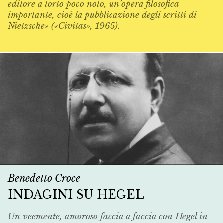
editore a torto poco noto, un’opera filosofica
importante, cioè la pubblicazione degli scritti di
Nietzsche» («Civitas», 1965).
Benedetto Croce
INDAGINI SU HEGEL
Un veemente, amoroso faccia a faccia con Hegel in