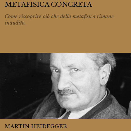
METAFISICA CONCRETA
Come riscoprire ciò che della metafisica rimane
inaudito
.
MARTIN HEIDEGGER