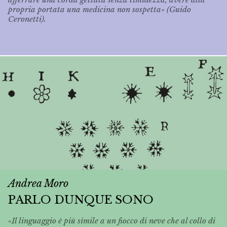
propria portata una medicina non sospetta» (Guido
Ceronetti).
Andrea Moro
PARLO DUNQUE SONO
«Il linguaggio è più simile a un fiocco di neve che al collo di