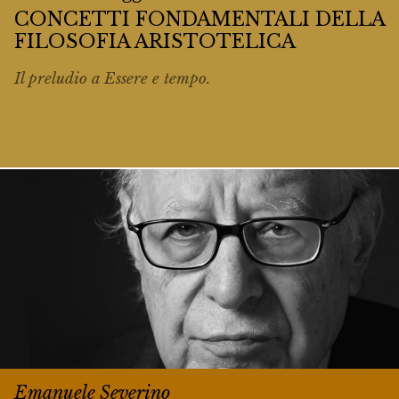
CONCETTI FONDAMENTALI DELLA
FILOSOFIA ARISTOTELICA
Il preludio a
Essere e tempo
.
Emanuele Severino