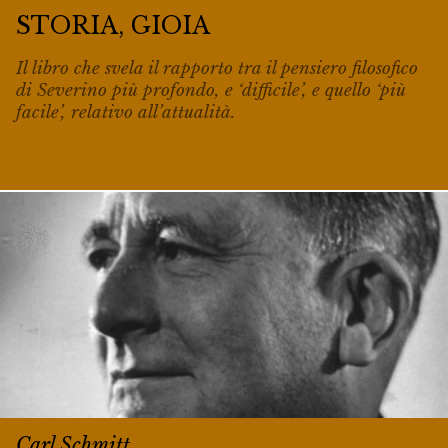
STORIA, GIOIA
Il libro che svela il rapporto tra il pensiero filosofico
di Severino più profondo, e ‘difficile’, e quello ‘più
facile’, relativo all’attualità.
Carl Schmitt