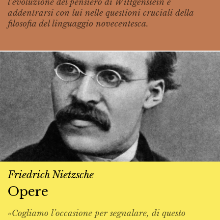
l’evoluzione del pensiero di Wittgenstein e
addentrarsi con lui nelle questioni cruciali della
filosofia del linguaggio novecentesca.
Friedrich Nietzsche
Opere
«Cogliamo l’occasione per segnalare, di questo