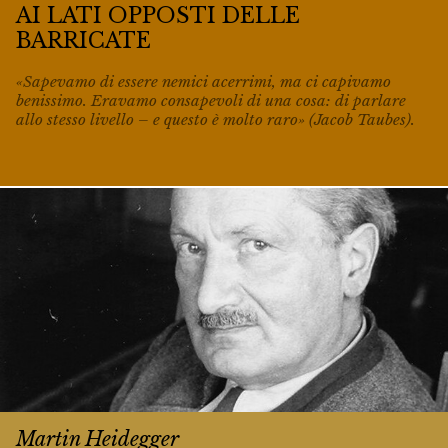
AI LATI OPPOSTI DELLE
BARRICATE
«Sapevamo di essere nemici acerrimi, ma ci capivamo
benissimo. Eravamo consapevoli di una cosa: di parlare
allo stesso livello – e questo è molto raro» (Jacob Taubes).
Martin Heidegger