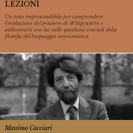
LEZIONI
Un testo imprescindibile per comprendere
l’evoluzione del pensiero di Wittgenstein e
addentrarsi con lui nelle questioni cruciali della
filosofia del linguaggio novecentesca.
Massimo Cacciari