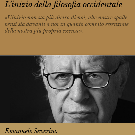
L’inizio della filosofia occidentale
«L'inizio non sta più dietro di noi, alle no­stre spalle,
bensì sta davanti a noi in quan­to compito essenziale
della nostra più pro­pria essenza».
Emanuele Severino