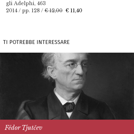
gli Adelphi, 463
2014 / pp. 128 /
€ 12,00
€ 11,40
TI POTREBBE INTERESSARE
Fëdor Tjutčev