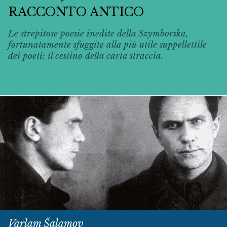
RACCONTO ANTICO
Le strepitose poesie inedite della Szymborska,
fortunatamente sfuggite alla più utile suppellettile
dei poeti: il cestino della carta straccia.
Varlam Šalamov