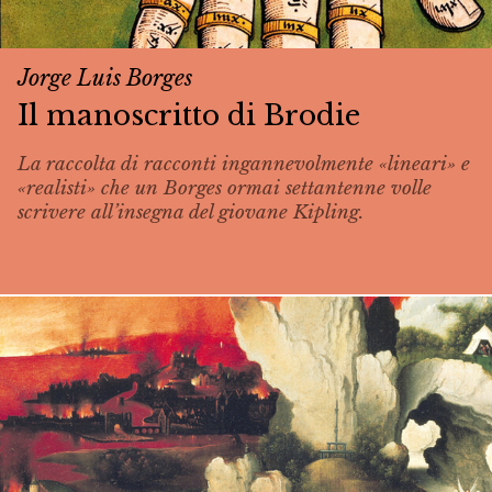
Jorge Luis Borges
Il manoscritto di Brodie
La raccolta di racconti ingannevolmente «lineari» e
«realisti» che un Borges ormai settantenne volle
scrivere all’insegna del giovane Kipling.