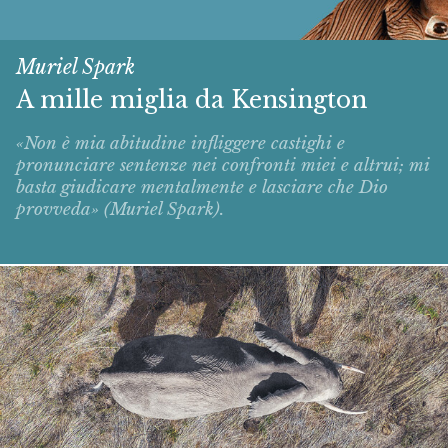
Muriel Spark
A mille miglia da Kensington
«Non è mia abitudine infliggere castighi e
pronunciare sentenze nei confronti miei e altrui; mi
basta giudicare mentalmente e lasciare che Dio
provveda» (Muriel Spark).