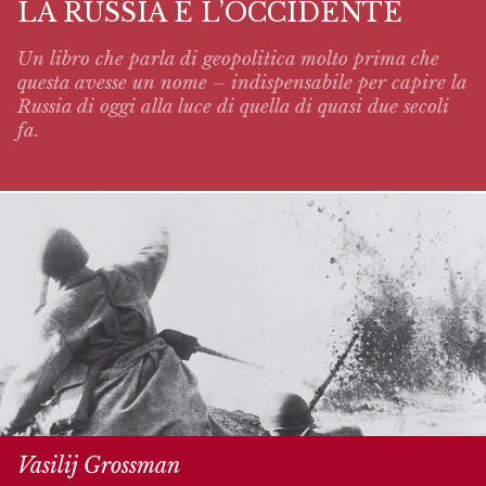
LA RUSSIA E L’OCCIDENTE
Un libro che parla di geopolitica molto prima che
questa avesse un nome – indispensabile per capire la
Russia di oggi alla luce di quella di quasi due secoli
fa.
Vasilij Grossman