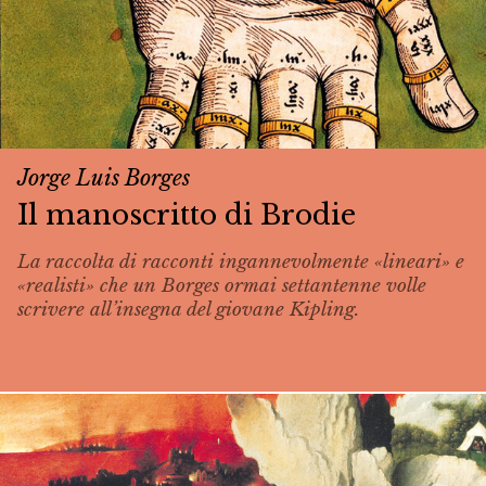
Jorge Luis Borges
Il manoscritto di Brodie
La raccolta di racconti ingannevolmente «lineari» e
«realisti» che un Borges ormai settantenne volle
scrivere all’insegna del giovane Kipling.