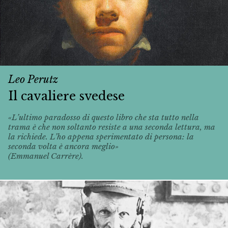
Leo Perutz
Il cavaliere svedese
«L’ultimo paradosso di questo libro che sta tutto nella
trama è che non soltanto resiste a una seconda lettura, ma
la richiede. L’ho appena sperimentato di persona: la
seconda volta è ancora meglio»
(Emmanuel Carrère).