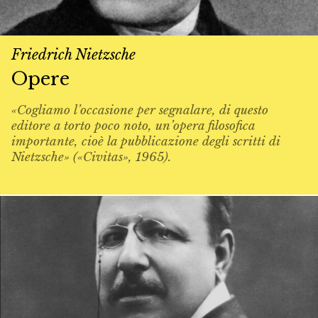
Friedrich Nietzsche
Opere
«Cogliamo l’occasione per segnalare, di questo
editore a torto poco noto, un’opera filosofica
importante, cioè la pubblicazione degli scritti di
Nietzsche» («Civitas», 1965).