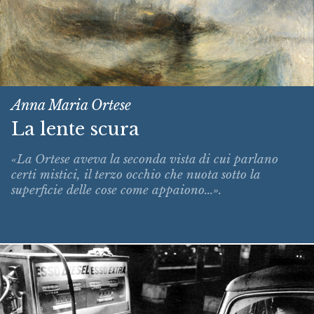
Anna Maria Ortese
La lente scura
«La Ortese aveva la seconda vista di cui parlano
certi mistici, il terzo occhio che nuota sotto la
superficie delle cose come appaiono...».