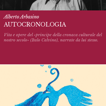
Alberto Arbasino
AUTOCRONOLOGIA
Vita e opere del «principe della cronaca culturale del
nostro secolo» (Italo Calvino),
narrate
da lui stesso.