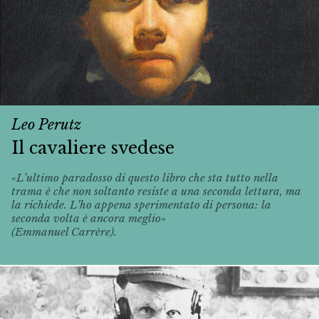
Leo Perutz
Il cavaliere svedese
«L’ultimo paradosso di questo libro che sta tutto nella
trama è che non soltanto resiste a una seconda lettura, ma
la richiede. L’ho appena sperimentato di persona: la
seconda volta è ancora meglio»
(Emmanuel Carrère).