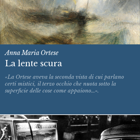
Anna Maria Ortese
La lente scura
«La Ortese aveva la seconda vista di cui parlano
certi mistici, il terzo occhio che nuota sotto la
superficie delle cose come appaiono...».