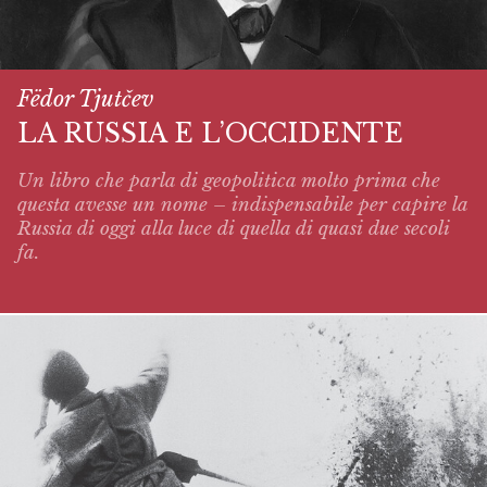
Fëdor Tjutčev
LA RUSSIA E L’OCCIDENTE
Un libro che parla di geopolitica molto prima che
questa avesse un nome – indispensabile per capire la
Russia di oggi alla luce di quella di quasi due secoli
fa.