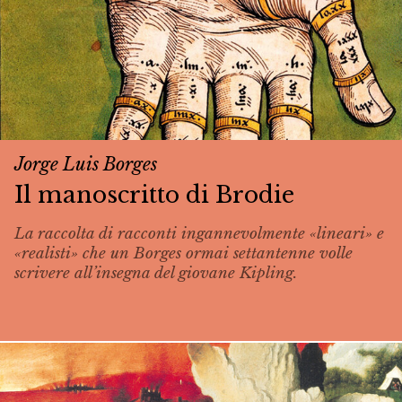
Jorge Luis Borges
Il manoscritto di Brodie
La raccolta di racconti ingannevolmente «lineari» e
«realisti» che un Borges ormai settantenne volle
scrivere all’insegna del giovane Kipling.