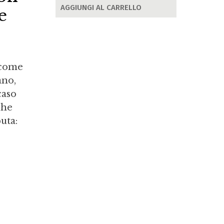
AGGIUNGI AL CARRELLO
e
o come
ano,
caso
che
uta: