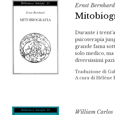
Ernst Bernhar
Mitobiogr
Durante i trent’
psicoterapia jun
grande fama sott
solo medico, ma d
diversissimi pazie
Traduzione di Ga
A cura di Hélène 
William Carlos