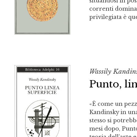
situandosi in pos
correnti dominan
privilegiata è qu
Wassily Kandin
Punto, li
«È come un pezzo
Kandinsky in una 
stesso si potreb
mesi dopo, Punto,
teoria dell’arte e