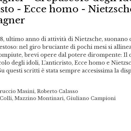
risto - Ecce homo - Nietzsch
agner
888, ultimo anno di attività di Nietzsche, suonan
stoso: nel giro bruciante di pochi mesi si alline
mpiute, brevi opere dal potere dirompente: Il 
lo degli idoli, L’anticristo, Ecce homo e Nietzs
 questi scritti è stata sempre accesissima la disp
ruccio Masini, Roberto Calasso
 Colli, Mazzino Montinari, Giuliano Campioni