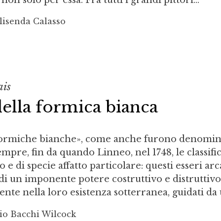
lisenda Calasso
ais
ella formica bianca
«formiche bianche», come anche furono denomin
mpre, fin da quando Linneo, nel 1748, le classifi
o e di specie affatto particolare: questi esseri arc
 di un imponente potere costruttivo e distruttivo
nte nella loro esistenza sotterranea, guidati da u
io Bacchi Wilcock