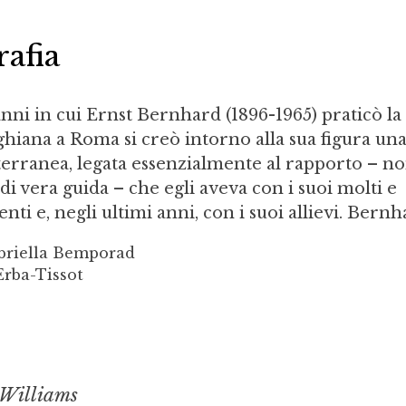
d
afia
anni in cui Ernst Bernhard (1896-1965) praticò la
ghiana a Roma si creò intorno alla sua figura un
erranea, legata essenzialmente al rapporto – n
i vera guida – che egli aveva con i suoi molti e
nti e, negli ultimi anni, con i suoi allievi. Bernha
briella Bemporad
Erba-Tissot
 Williams