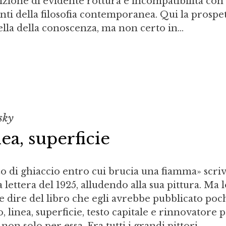
izione di evidente rottura e incompatibilità con 
ti della filosofia contemporanea. Qui la prospet
ella della conoscenza, ma non certo in...
sky
nea, superficie
 di ghiaccio entro cui brucia una fiamma» scri
lettera del 1925, alludendo alla sua pittura. Ma 
be dire del libro che egli avrebbe pubblicato poc
 linea, superficie, testo capitale e rinnovatore p
 non solo per essa. Fra tutti i grandi pittori...