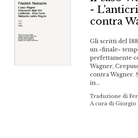
- L’antic
contra W
Gli scritti del 1
un «finale» tempe
perfettamente co
Wagner, Crepusco
contra Wagner. Su
in...
Traduzione di Fer
A cura di Giorgio