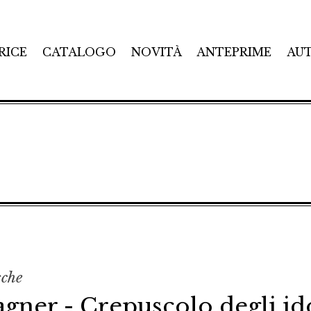
RICE
CATALOGO
NOVITÀ
ANTEPRIME
AU
sche
agner - Crepuscolo degli id