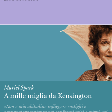
Muriel Spark
A mille miglia da Kensington
«Non è mia abitudine infliggere castighi e