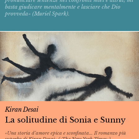
pronunciare sentenze nei confronti miei e altrui; mi
basta giudicare mentalmente e lasciare che Dio
provveda» (Muriel Spark).
Kiran Desai
La solitudine di Sonia e Sunny
«Una storia d’amore epica e sconfinata... Il romanzo più
superbo di Kiran Desai» («The New York Times»).