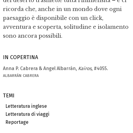
del deserto trasmet­te tutta l’immensità – e ci
ricorda che, anche in un mondo dove ogni
paesaggio è dispo­nibile con un click,
avventura e scoperta, so­litudine e isolamento
sono ancora possibili.
IN COPERTINA
Anna P. Cabrera & Angel Albarrán,
Kairos
, #4055.
albarrán cabrera
TEMI
Letteratura inglese
Letteratura di viaggi
Reportage