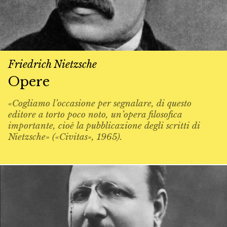
Friedrich Nietzsche
Opere
«Cogliamo l’occasione per segnalare, di questo
editore a torto poco noto, un’opera filosofica
importante, cioè la pubblicazione degli scritti di
Nietzsche» («Civitas», 1965).