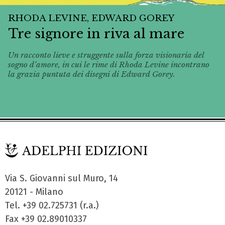
RHODA LEVINE, EDWARD GOREY
Tre signore in riva al mare
Un racconto lieve e struggente sulla forza visionaria del
sogno d’amore, in cui le rime di Rhoda Levine incontrano
la grazia puntuta dei disegni di Edward Gorey.
Via S. Giovanni sul Muro, 14
20121 - Milano
Tel. +39 02.725731 (r.a.)
Fax +39 02.89010337