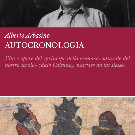
Alberto Arbasino
AUTOCRONOLOGIA
Vita e opere del «principe della cronaca culturale del
nostro secolo» (Italo Calvino),
narrate
da lui stesso.