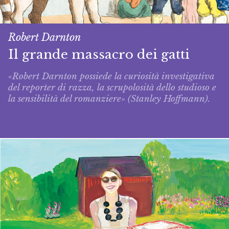
Robert Darnton
Il grande massacro dei gatti
«Robert Darnton possiede la curiosità investigativa
del reporter di razza, la scrupolosità dello studioso e
la sensibilità del romanziere» (Stanley Hoffmann).