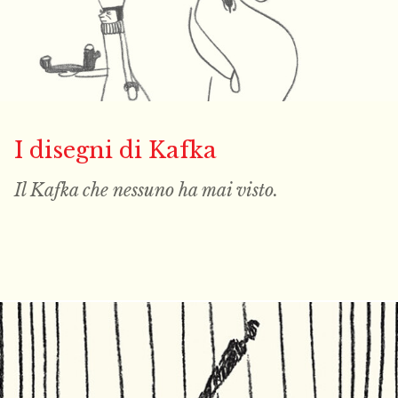
I disegni di Kafka
Il Kafka che nessuno ha mai
visto
.