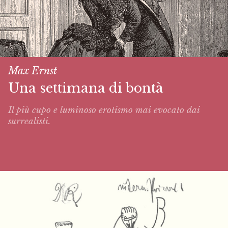
Max Ernst
Una settimana di bontà
Il più cupo e luminoso erotismo mai evocato dai
surrealisti.