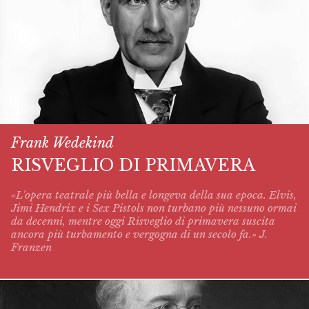
Frank Wedekind
RISVEGLIO DI PRIMAVERA
«L'opera teatrale più bella e longeva della sua epoca. Elvis,
Jimi Hendrix e i Sex Pistols non turbano più nessuno ormai
da decenni, mentre oggi
Risveglio di primavera
suscita
ancora più turbamento e vergogna di un secolo fa.» J.
Franzen