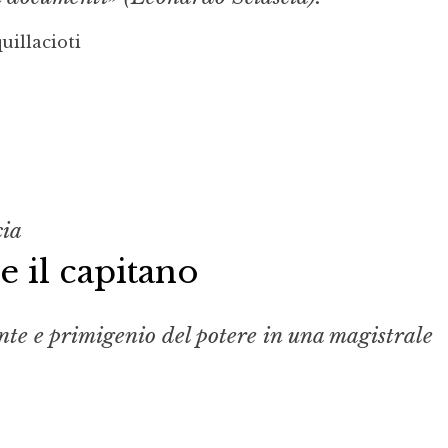
uillacioti
cia
e il capitano
nte e primigenio del po­tere in una magistrale