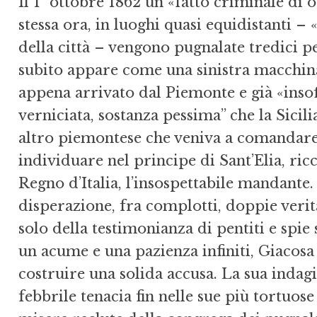
Il 1° ottobre 1862 un «fatto criminale di 
stessa ora, in luoghi quasi equidistanti – 
della città – vengono pugnalate tredici pe
subito appare come una sinistra macchin
appena arrivato dal Piemonte e già «insoff
verniciata, sostanza pessima” che la Sicili
altro piemontese che veniva a comandare»
individuare nel principe di Sant’Elia, ric
Regno d’Italia, l’insospettabile mandante
disperazione, fra complotti, doppie verit
solo della testimonianza di pentiti e spi
un acume e una pazienza infiniti, Giacosa 
costruire una solida accusa. La sua indag
febbrile tenacia fin nelle sue più tortuose