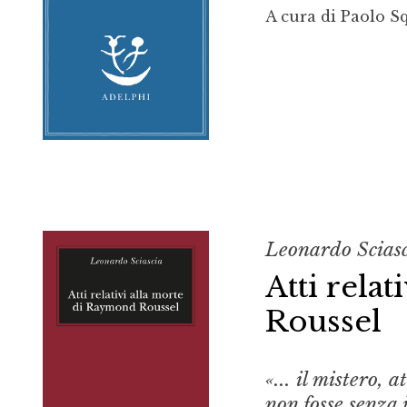
A cura di Paolo Sq
Leonardo Scias
Atti rela
Roussel
«... il mistero,
non fosse senza