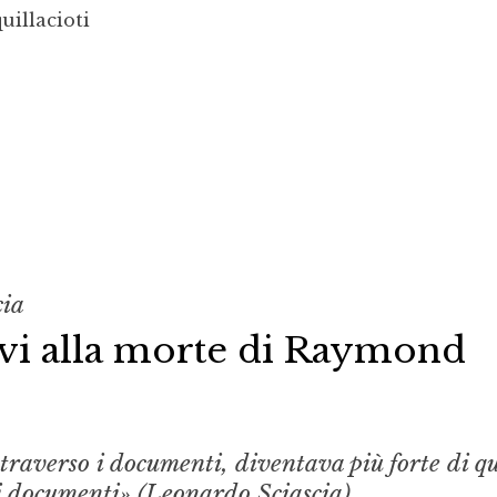
uillacioti
cia
tivi alla morte di Raymond
 attraverso i documenti, diventava più forte di 
 i documenti» (Leonardo Sciascia).