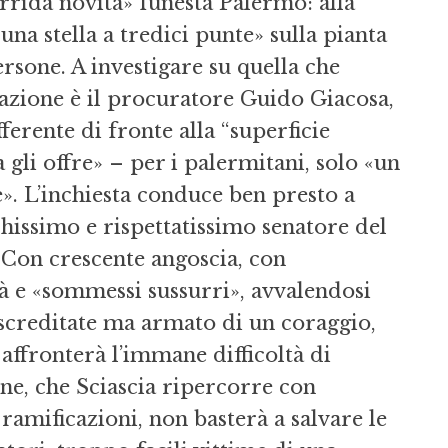
orrida novità» funesta Palermo: alla
«una stella a tredici punte» sulla pianta
rsone. A investigare su quella che
azione è il procuratore Guido Giacosa,
erente di fronte alla “superficie
a gli offre» – per i palermitani, solo «un
. L’inchiesta conduce ben presto a
chissimo e rispettatissimo senatore del
. Con crescente angoscia, con
à e «sommessi sussurri», avvalendosi
e screditate ma armato di un coraggio,
affronterà l’immane difficoltà di
ine, che Sciascia ripercorre con
 ramificazioni, non basterà a salvare le