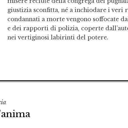
misere reclute della congrega dei pugnala
giustizia sconfitta, né a inchiodare i ver
condannati a morte vengono soffocate dall
e dei rapporti di polizia, coperte dall’aut
nei vertiginosi labirinti del potere.
cia
l'anima