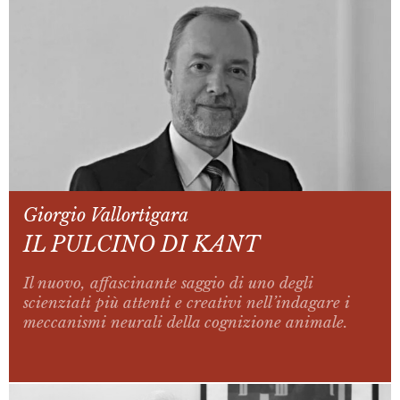
Giorgio Vallortigara
IL PULCINO DI KANT
Il nuovo, affascinante saggio di uno degli
scienziati più attenti e creativi nell’indagare i
meccanismi neurali della cognizione animale.