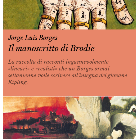
Jorge Luis Borges
Il manoscritto di Brodie
La raccolta di racconti ingannevolmente
«lineari» e «realisti» che un Borges ormai
settantenne volle scrivere all’insegna del giovane
Kipling.