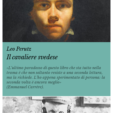
Leo Perutz
Il cavaliere svedese
«L’ultimo paradosso di questo libro che sta tutto nella
trama è che non soltanto resiste a una seconda lettura,
ma la richiede. L’ho appena sperimentato di persona: la
seconda volta è ancora meglio»
(Emmanuel Carrère).