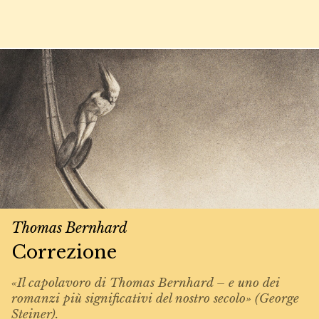
Thomas Bernhard
Correzione
«Il capolavoro di Thomas Bernhard – e uno dei
romanzi più significativi del nostro secolo» (George
Steiner).