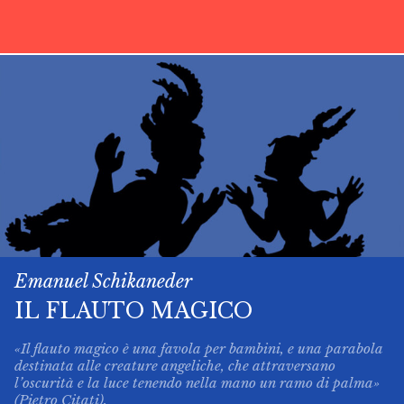
Emanuel Schikaneder
IL FLAUTO MAGICO
«Il flauto magico è una favola per bambini, e una parabola
destinata alle creature angeliche, che attraversano
l’oscurità e la luce tenendo nella mano un ramo di palma»
(Pietro Citati).