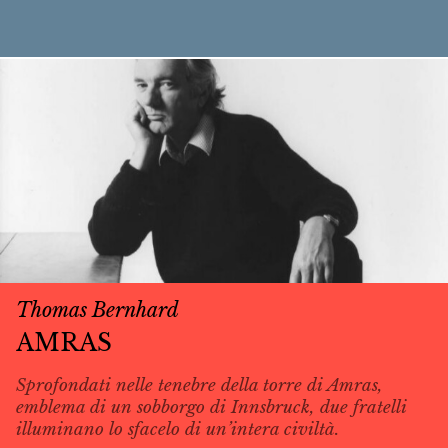
Thomas Bernhard
AMRAS
Sprofondati nelle tenebre della torre di Amras,
emblema di un sobborgo di Innsbruck, due fratelli
illuminano lo sfacelo di un’intera civiltà.