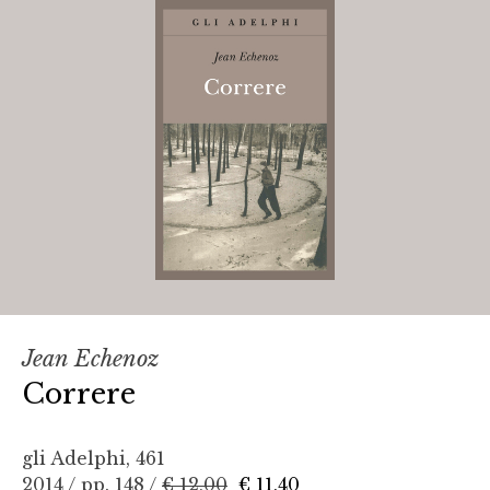
Jean Echenoz
Correre
gli Adelphi, 461
2014 / pp. 148 /
€ 12,00
€ 11,40