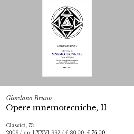
Giordano Bruno
Opere mnemotecniche, II
Classici, 73
2009 / pp. LXXVI-992 /
€ 80,00
€ 76,00