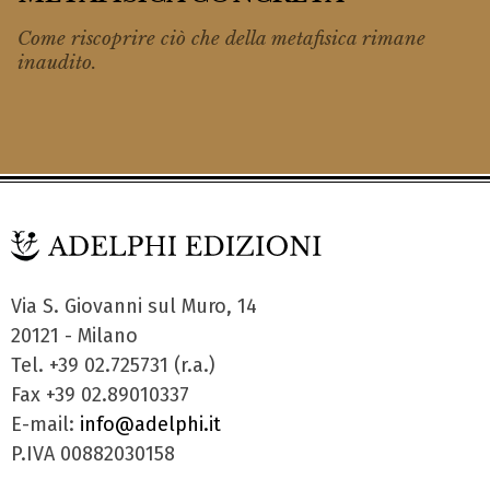
Come riscoprire ciò che della metafisica rimane
inaudito
.
Via S. Giovanni sul Muro, 14
20121 - Milano
Tel. +39 02.725731 (r.a.)
Fax +39 02.89010337
E-mail:
info@adelphi.it
P.IVA 00882030158