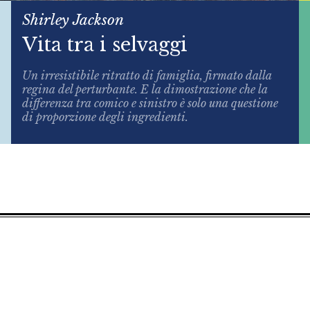
Shirley Jackson
Vita tra i selvaggi
Un irresistibile ritratto di famiglia, firmato dalla
regina del perturbante. E la dimostrazione che la
differenza tra comico e sinistro è solo una questione
di proporzione degli ingredienti.