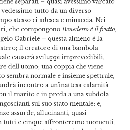
tiene separati – quasi avessimo varcato
po vedessimo tutto da un diverso
empo stesso ci adesca e minaccia. Nei
lari, che compon­gono
Benedetto è il frutto
,
gelo Gabriele – que­sta almeno è la
astero; il creatore di una bambola
uale causerà sviluppi imprevedi­bili,
are dell’uomo; una coppia che viene
­to sembra normale e insieme spettrale,
 an­drà incontro a un’inattesa calamità
con il marito e in preda a una subdola
oscianti sul suo stato mentale; e,
ze assurde, allu­cinanti, quasi
In tutti e cinque affrontere­mo momenti,