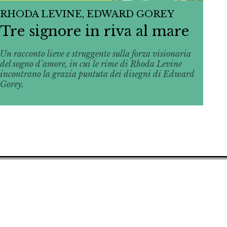
RHODA LEVINE, EDWARD GOREY
Tre signore in riva al mare
Un racconto lieve e struggente sulla forza visionaria
del sogno d’amore, in cui le rime di Rhoda Levine
incontrano la grazia puntuta dei disegni di Edward
Gorey.