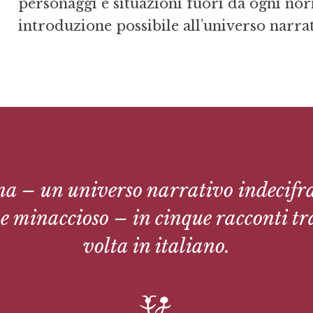
personaggi e situazioni fuo­ri da ogni nor
introduzione possibile all’uni­verso narrat
ena – un universo narrativo indecifra
e minaccioso – in cinque racconti tr
volta in italiano.