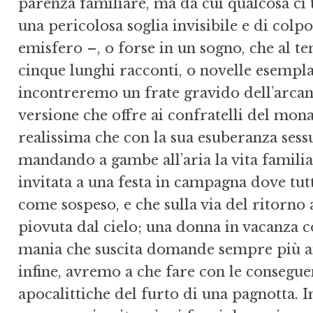
parenza familiare, ma da cui qualcosa ci 
u­na pericolosa soglia invisibile e di col
emisfero –, o forse in un sogno, che al t
cinque lunghi rac­conti, o novelle esemp
incontreremo un frate gravido dell’arcan
versione che offre ai con­fratelli del mon
realissima che con la sua esube­ranza sess
mandando a gambe all’aria la vita fa­mili
invitata a una festa in campagna dove tut
co­me sospeso, e che sulla via del ritorno
piovu­ta dal cielo; una donna in vacanza 
mania che suscita domande sempre più ang
infine, avremo a che fare con le conseguen
apocalittiche del furto di u­na pagnotta. 