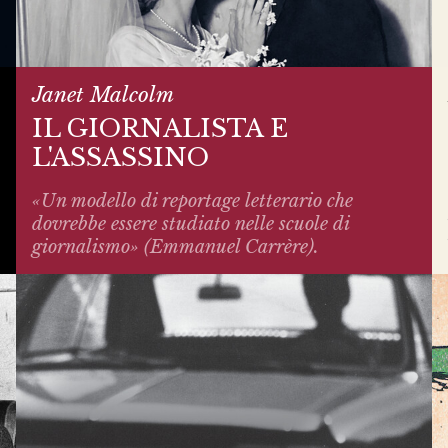
Janet Malcolm
IL GIORNALISTA E
L'ASSASSINO
«Un modello di reportage letterario che
dovrebbe essere studiato nelle scuole di
giornalismo» (Emmanuel Carrère).