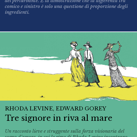
del perturbante. E la dimostrazione che la differenza tra
comico e sinistro è solo una questione di proporzione degli
ingredienti.
RHODA LEVINE, EDWARD GOREY
Tre signore in riva al mare
Un racconto lieve e struggente sulla forza visionaria del
sogno d’amore, in cui le rime di Rhoda Levine incontrano