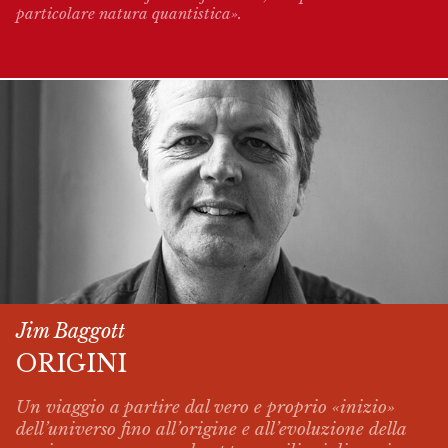
particolare natura quantistica».
Jim Baggott
ORIGINI
Un viaggio a partire dal vero e proprio «inizio»
dell’universo fino all’origine e all’evoluzione della