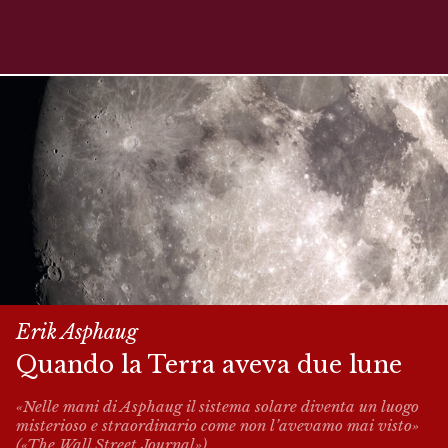
Erik Asphaug
Quando la Terra aveva due lune
«Nelle mani di Asphaug il sistema solare diventa un luogo
misterioso e straordinario come non l’avevamo mai visto»
(«The Wall Street Journal»).