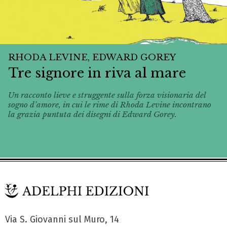
RHODA LEVINE, EDWARD GOREY
Tre signore in riva al mare
Un racconto lieve e struggente sulla forza visionaria del
sogno d’amore, in cui le rime di Rhoda Levine incontrano
la grazia puntuta dei disegni di Edward Gorey.
Via S. Giovanni sul Muro, 14