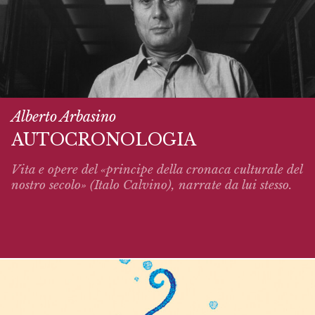
Alberto Arbasino
AUTOCRONOLOGIA
Vita e opere del «principe della cronaca culturale del
nostro secolo» (Italo Calvino),
narrate
da lui stesso.