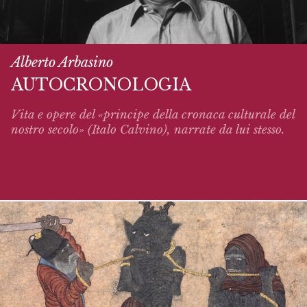
Alberto Arbasino
AUTOCRONOLOGIA
Vita e opere del «principe della cronaca culturale del
nostro secolo» (Italo Calvino),
narrate
da lui stesso.