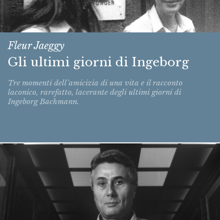
Fleur Jaeggy
Gli ultimi giorni di Ingeborg
Tre momenti dell’amicizia di una vita e il racconto
laconico, rarefatto, lacerante degli ultimi giorni di
Ingeborg Bachmann.