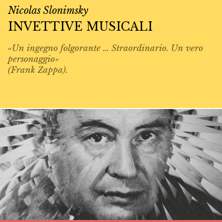
Nicolas Slonimsky
INVETTIVE MUSICALI
«Un ingegno folgorante ... Straordinario. Un vero
personaggio»
(Frank Zappa).