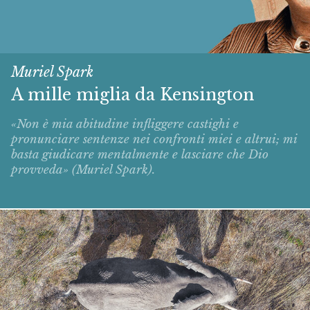
Muriel Spark
A mille miglia da Kensington
«Non è mia abitudine infliggere castighi e
pronunciare sentenze nei confronti miei e altrui; mi
basta giudicare mentalmente e lasciare che Dio
provveda» (Muriel Spark).