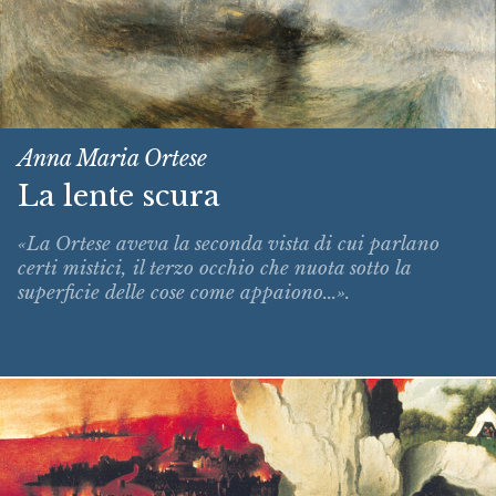
Anna Maria Ortese
La lente scura
«La Ortese aveva la seconda vista di cui parlano
certi mistici, il terzo occhio che nuota sotto la
superficie delle cose come appaiono...».