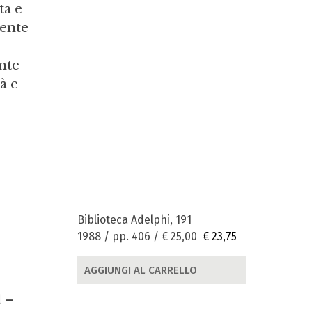
ta e
mente
nte
à e
Biblioteca Adelphi, 191
1988 / pp. 406 /
€ 25,00
€ 23,75
AGGIUNGI AL CARRELLO
1 –