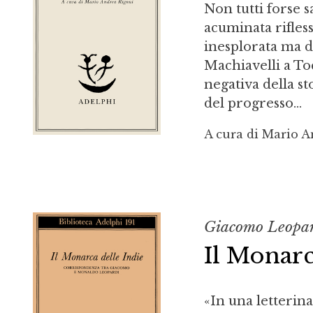
Non tutti forse 
acuminata rifles
inesplorata ma de
Machiavelli a To
negativa della st
del progresso...
A cura di Mario A
Giacomo Leopar
Il Monarc
«In una letterina