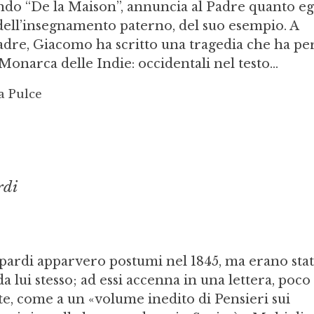
do “De la Maison”, annuncia al Padre quanto eg
 dell’insegnamento paterno, del suo esempio. A
adre, Giacomo ha scritto una tragedia che ha pe
onarca delle Indie: occidentali nel testo...
a Pulce
rdi
opardi apparvero postumi nel 1845, ma erano stat
 da lui stesso; ad essi accenna in una lettera, poco
e, come a un «volume inedito di Pensieri sui