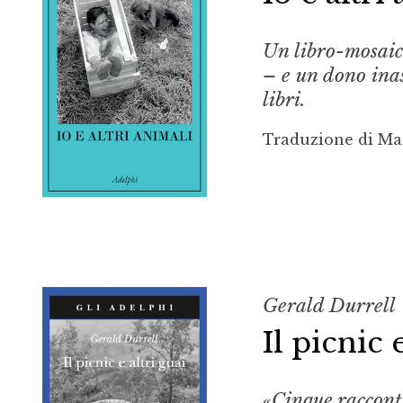
Un libro-mosaico
– e un dono inas
libri.
Traduzione di Ma
Gerald Durrell
Il picnic 
«Cinque racconti