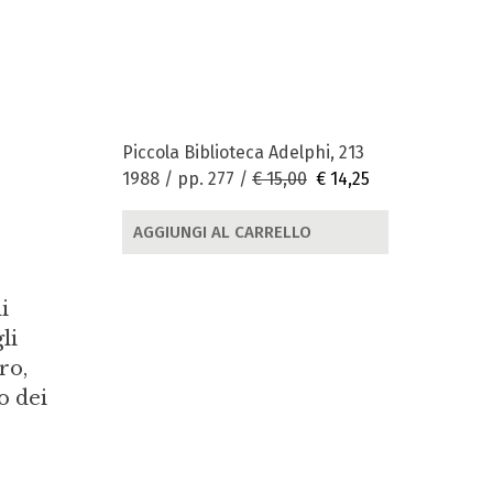
Piccola Biblioteca Adelphi, 213
1988 / pp. 277 /
€ 15,00
€ 14,25
AGGIUNGI AL CARRELLO
i
li
ro,
o dei