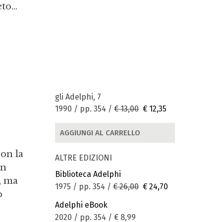
o...
gli Adelphi, 7
1990 / pp. 354 /
€ 13,00
€ 12,35
AGGIUNGI AL CARRELLO
con la
ALTRE EDIZIONI
un
Biblioteca Adelphi
, ma
1975 / pp. 354 /
€ 26,00
€ 24,70
o
Adelphi eBook
2020 / pp. 354 /
€ 8,99