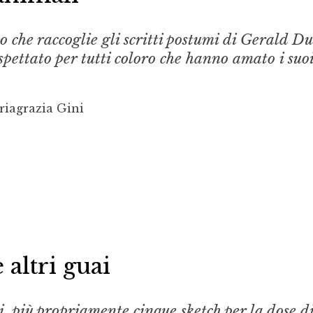
 che raccoglie gli scritti postumi di Gerald Du
pettato per tutti coloro che hanno amato i suo
riagrazia Gini
e altri guai
, più propriamente cinque sketch per la dose d