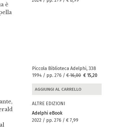
2024 / pp. 279 /
€ 8,99
ua è
pella
Piccola Biblioteca Adelphi, 338
1994 / pp. 276 /
€ 16,00
€ 15,20
AGGIUNGI AL CARRELLO
ante,
ALTRE EDIZIONI
erald
Adelphi eBook
2022 / pp. 276 /
€ 7,99
al