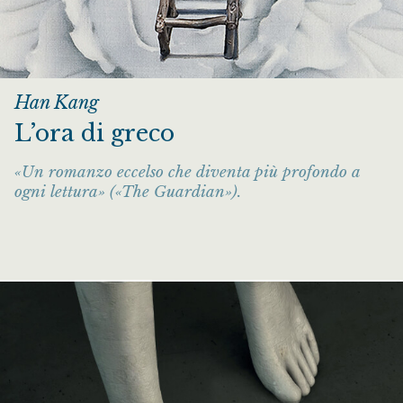
Han Kang
L’ora di greco
«Un romanzo eccelso che diventa più profondo a
ogni lettura» («The Guardian»).