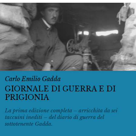
Carlo Emilio Gadda
GIORNALE DI GUERRA E DI
PRIGIONIA
La prima edizione completa – arricchita da sei
taccuini inediti – del diario di guerra del
sottotenente Gadda.