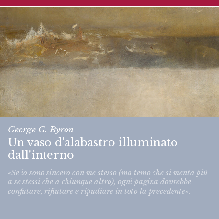
George G. Byron
Un vaso d'alabastro illuminato
dall'interno
«Se io sono sincero con me stesso (ma temo che si menta più
a se stessi che a chiunque altro), ogni pagina dovrebbe
confutare, rifiutare e ripudiare in toto la precedente».